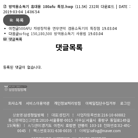
방역용소독기 휴대용 180afu 특징.hwp
(11.5K)
232회 다운로드 | DATE :
2019-03-04 14:06:54
목록
이전글
500AFU 차량장착용 연무연막 겸용소독기의 특장점
19.03.04
다음글
ss-fog 150,180,500 방역용소독기 사용법
19.03.04
댓글목록
댓글목록
등록된 댓글이 없습니다.
회사소개
서비스이용약관
개인정보처리방침
이메일집단수집거부
로그인
상호명
:삼성정밀방제
대표
:성진기
사업자등록번호
:216-10-60882
통신판매업신고번호
:2010-서울중랑-0015
사무실
:서울시 중랑구 동일로149길
15(묵동)
A/S센터
:경기도 이천시 호법면 안평리 103-18
전화번호
:02-491-
0045
팩스번호
:031-638-0035
이메일
:ssfog@naver.com