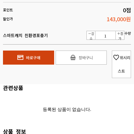
0점
포인트
143,000원
할인가
수량
감
증
스마트캐치 친환경포충기
소
가
바로구매
장바구니
위시리
스트
관련상품
등록된 상품이 없습니다.
상품 정보